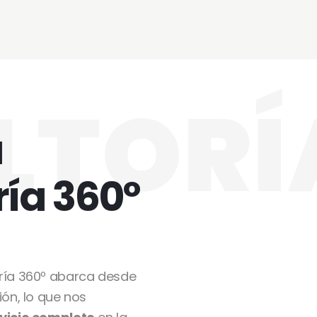
LTORÍ
u
ría 360º
oría 360º abarca desde
ión, lo que nos