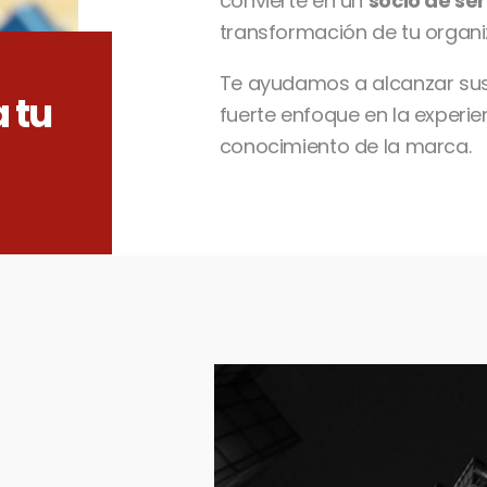
convierte en un
socio de se
transformación de tu organi
Te ayudamos a alcanzar sus
 tu
fuerte enfoque en la experien
conocimiento de la marca.