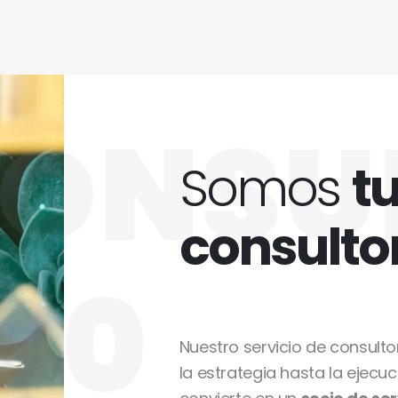
ONSU
Somos
t
consulto
60
Nuestro servicio de consult
la estrategia hasta la ejecuc