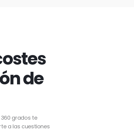
costes
ión de
 360 grados te
te a las cuestiones