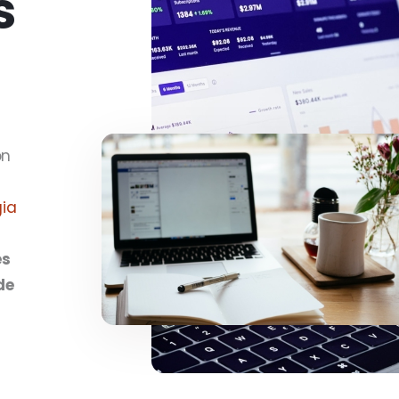
s
ón
gia
es
de