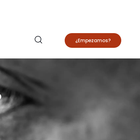
¿Empezamos?
º