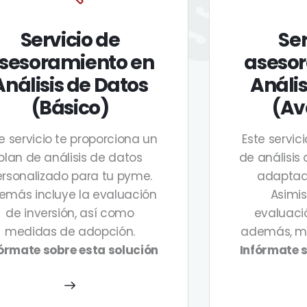
PRES
Servicio de
Ser
sesoramiento en
aseso
Análisis de Datos
Anális
(Básico)
(Av
e servicio te proporciona un
Este servic
plan de análisis de datos
de análisis
rsonalizado para tu pyme.
adaptad
emás incluye la evaluación
Asimis
de inversión, así como
evaluació
medidas de adopción.
además, me
órmate sobre esta solución
Infórmate s