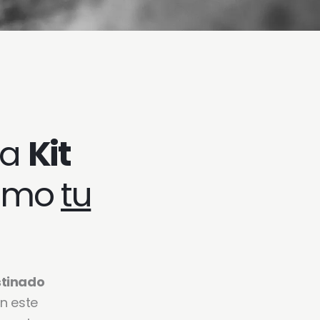
ma
Kit
como
tu
tinado
n este