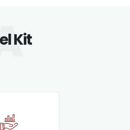
A
el Kit