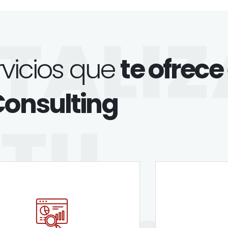
ITALIZ
rvicios que
te ofrece 
onsulting
TU