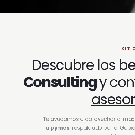
KIT 
Descubre los b
Consulting
y co
asesor
Te ayudamos a aprovechar al máx
a pymes
, respaldado por el Gobi