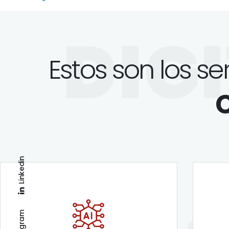
DIG
Estos son los se
C
Linkedin
Instagram