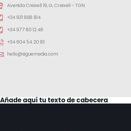
Avenida Creixell 19, G, Creixell - TGN
+34 931 868 814
+34 977 80 12 48
+34 604 54 20 93
hello@siguemedia.com
Añade aquí tu texto de cabecera