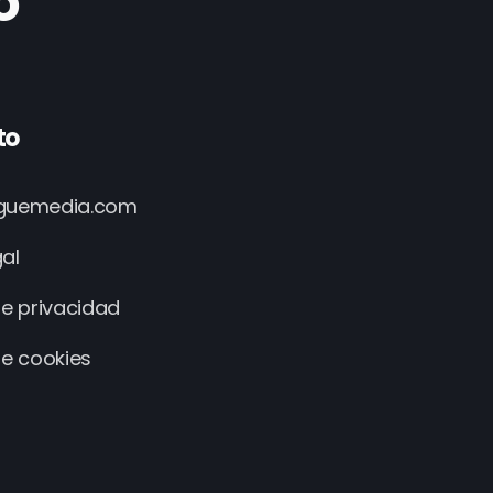
o
to
iguemedia.com
gal
de privacidad
de cookies