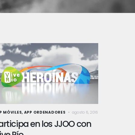
P MÓVILES
,
APP ORDENADORES
agosto 6, 2016
articipa en los JJOO con
ive Río