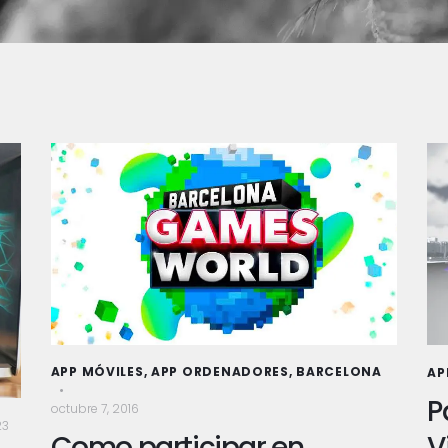
APP MÓVILES
,
APP ORDENADORES
,
BARCELONA
AP
P
octubre 7, 2016
23
Como participar en
V