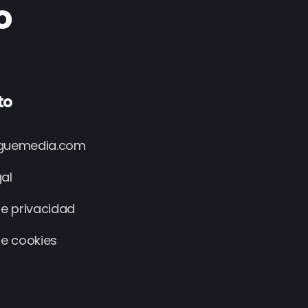
o
to
iguemedia.com
gal
de privacidad
de cookies