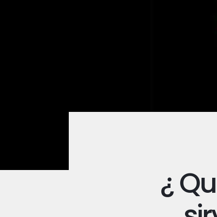
¿ Qu
si