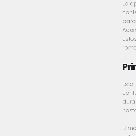
La a
conte
para
Adem
esto
roma
Pri
Esta 
cont
durac
hasta
El ma