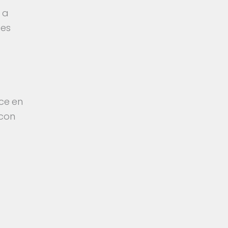
 a
des
ace en
 con
a