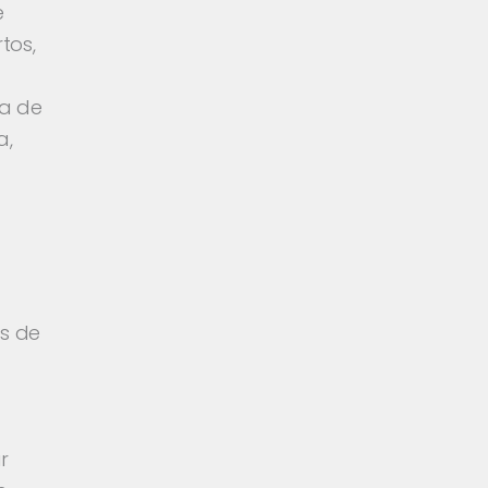
e
tos,
.
ía de
a,
s de
r