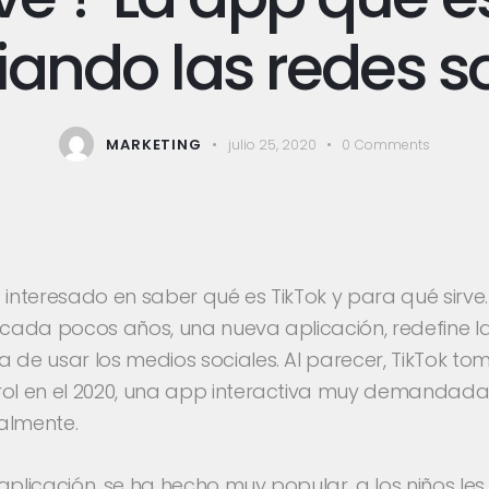
ando las redes so
MARKETING
julio 25, 2020
0
Comments
 interesado en saber qué es TikTok y para qué sirve
 cada pocos años, una nueva aplicación, redefine l
 de usar los medios sociales. Al parecer, TikTok tom
rol en el 2020, una app interactiva muy demandad
almente.
aplicación, se ha hecho muy popular, a los niños les