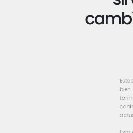
cambi
Estas
bien,
forma
cont
actu
Esta 