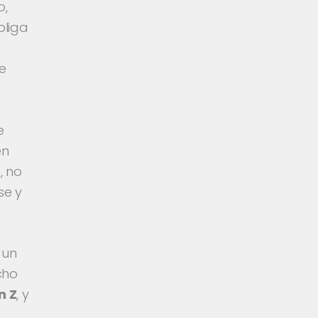
o,
bliga
de
e
en
, no
se y
 un
cho
n Z
, y