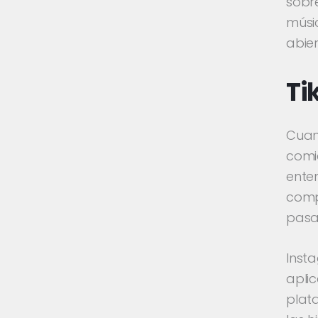
sobre
músic
abier
Ti
Cuan
comie
ente
comp
pasad
Inst
aplic
plat