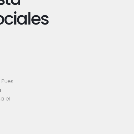
ciales
. Pues
a
a el
a