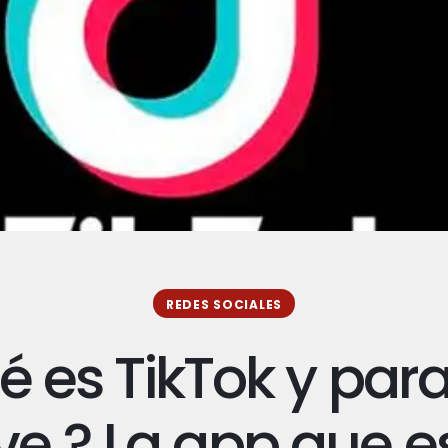
REDES SOCIALES
é es TikTok y par
rve ? La app que e