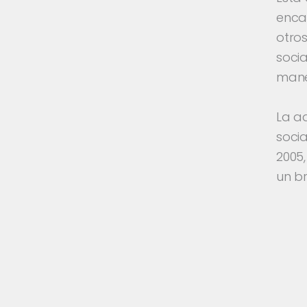
enca
otros
socia
mane
La a
socia
2005
un br