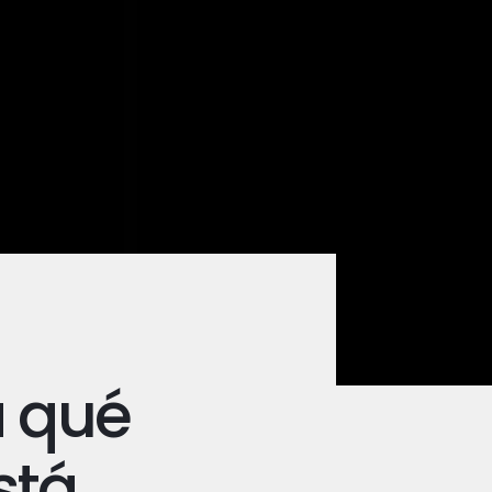
a qué
stá