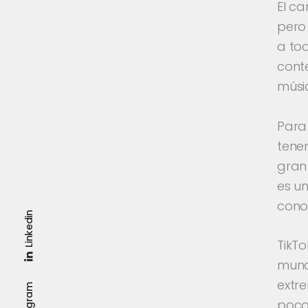
El c
pero
a tod
conte
músi
Para 
tener
gran 
es un
conoc
Linkedin
TikTo
mund
extr
Instagram
poco