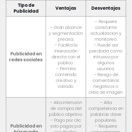
Tipo de
Ventajas
Desventajas
Publicidad
– Requiere
– Gran alcance
constante
y segmentación
actualización y
precisa.
monitoreo.
– Facilita la
– Puede ser
interacción
percibida como
Publicidad en
directa con el
intrusiva por
redes sociales
público.
algunos
– Permite
usuarios.
contenido
– Riesgo de
creativo y
comentarios
variado.
negativos o
crisis de imagen.
– Alta intención
– Alta
de compra del
competencia en
público objetivo.
palabras clave
– Pago por clic:
populares.
Publicidad en
solo pagas por
– Requiere
búsqueda
resultados.
conocimiento