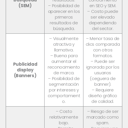
(SEM)
– Posibilidad de
en SEO y SEM.
aparecer en los
– Costo puede
primeros
ser elevado
resultados de
dependiendo
búsqueda.
del sector.
– Visualmente
– Menor tasa de
atractiva y
clics comparada
llamativa.
con otros
– Buena para
formatos.
aumentar el
– Puede ser
Publicidad
reconocimiento
ignorada por los
display
de marca.
usuarios
(Banners)
– Posibilidad de
(ceguera de
segmentación
banner).
por intereses y
– Requiere
comportamient
diseño gráfico
o.
de calidad.
– Costo
– Riesgo de ser
relativamente
marcado como
bajo.
spam.