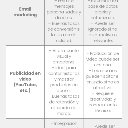
– Permite
– Requiere una
mensajes
base de datos
Email
personalizados y
propia y
marketing
directos.
actualizada.
– Buenas tasas
– Puede ser
de conversión si
ignorado si no
la lista es de
es atractivo o
calidad.
relevante.
– Alto impacto
– Producción de
visual y
video puede ser
emocional.
costosa.
– Ideal para
– Los usuarios
Publicidad en
contar historias
pueden saltar el
video
y mostrar
anuncio si no es
(YouTube,
productos en
atractivo.
etc.)
acción.
– Requiere
– Buenas tasas
creatividad y
de retención y
conocimiento
recuerdo de
técnico.
marca.
– Integración
– Puede ser