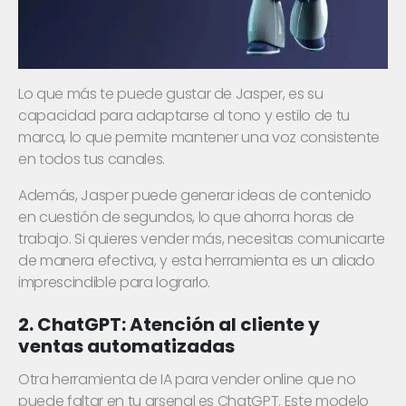
Lo que más te puede gustar de Jasper, es su
capacidad para adaptarse al tono y estilo de tu
marca, lo que permite mantener una voz consistente
en todos tus canales.
Además, Jasper puede generar ideas de contenido
en cuestión de segundos, lo que ahorra horas de
trabajo. Si quieres vender más, necesitas comunicarte
de manera efectiva, y esta herramienta es un aliado
imprescindible para lograrlo.
2. ChatGPT: Atención al cliente y
ventas automatizadas
Otra herramienta de IA para vender online que no
puede faltar en tu arsenal es ChatGPT. Este modelo