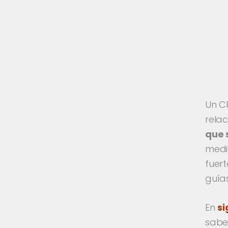
Un C
relac
que 
medi
fuert
guías
En
s
sabe