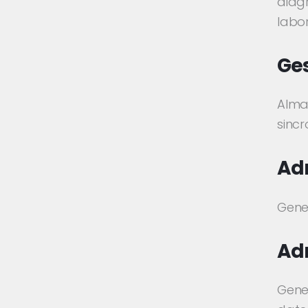
diag
labor
Ge
Almac
sinc
Adm
Gener
Ad
Gene