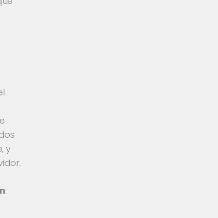
que
el
a
de
 dos
, y
idor.
on
: