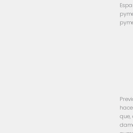
Espa
pyme
pyme
Prev
hacer
que, 
damo