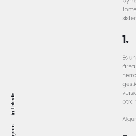
pyme
tome
siste
1.
Es u
área
herr
gest
versi
Linkedin
otra 
Algu
Instagram