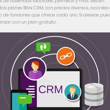
 de ausencias laborales, permisos y más. Existen
ntos planes Bitrix CRM, con precios diversos, acordes
ipo de funciones que ofrece cada uno. Si deseas pue
nzar con un plan gratuito.