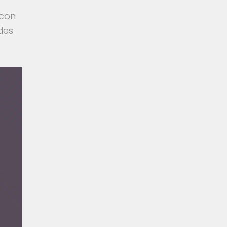
 con
des