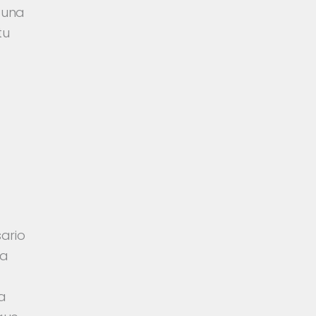
 una
tu
ario
ya
a