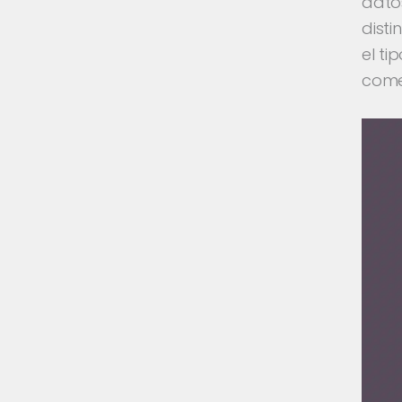
datos
disti
el t
come