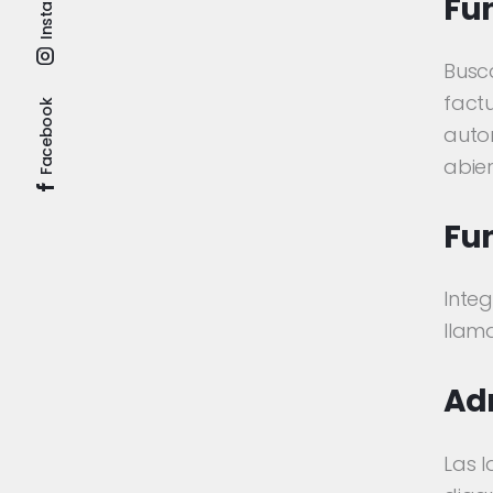
Fu
Busca
fact
Facebook
auto
abier
Fu
Integ
llama
Adm
Las 