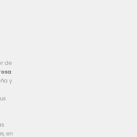
or de
rosa
ña y
sus
ás
s, en